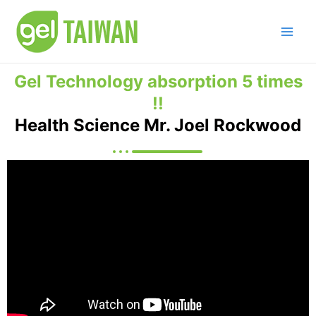
Skip
Main
to
Men
content
Gel Technology absorption 5 times
!!
Health Science Mr. Joel Rockwood