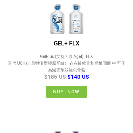
GEL+ FLX
GelPlus (艾捷 / 原 Agel) : FLX
富含 UC Il (非變性 Il 型膠原蛋白） 存在於軟骨和脊椎間盤 中 可作
為減震劑並強化骨骼
$185 US
$140 US
BUY NOW